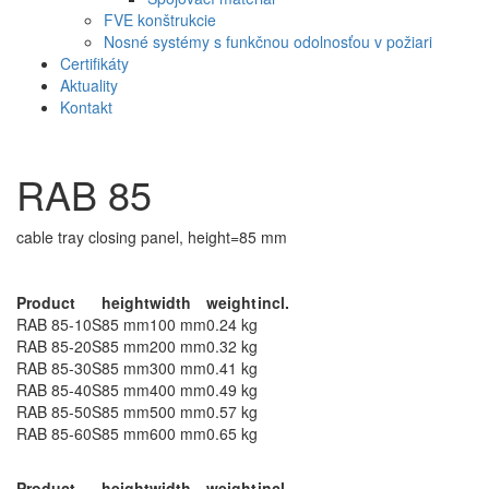
FVE konštrukcie
Nosné systémy s funkčnou odolnosťou v požiari
Certifikáty
Aktuality
Kontakt
RAB 85
cable tray closing panel, height=85 mm
Continously hot galvanized (Sendzimir process) (DIN EN 10346)
Product
height
width
weight
incl.
RAB 85-10S
85 mm
100 mm
0.24 kg
RAB 85-20S
85 mm
200 mm
0.32 kg
RAB 85-30S
85 mm
300 mm
0.41 kg
RAB 85-40S
85 mm
400 mm
0.49 kg
RAB 85-50S
85 mm
500 mm
0.57 kg
RAB 85-60S
85 mm
600 mm
0.65 kg
Hot-dip galvanized, according to BS 729 (DIN EN ISO 1461)
Product
height
width
weight
incl.