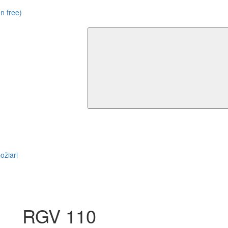
n free)
ožiari
RGV 110