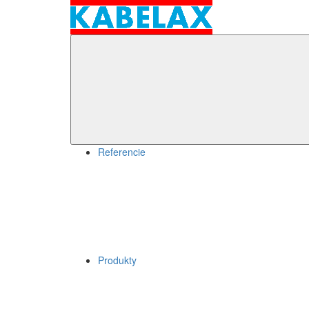
Skip
to
content
kabelax.sk
Menu
Referencie
Produkty