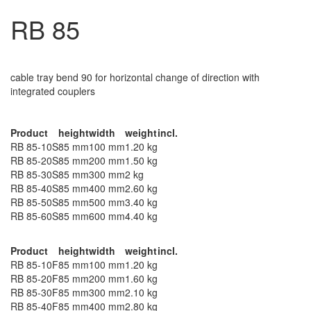
RB 85
cable tray bend, height=85 mm
cable tray bend 90 for horizontal change of direction with
integrated couplers
Continously hot galvanized (Sendzimir process) (DIN EN 10346)
Product
height
width
weight
incl.
RB 85-10S
85 mm
100 mm
1.20 kg
RB 85-20S
85 mm
200 mm
1.50 kg
RB 85-30S
85 mm
300 mm
2 kg
RB 85-40S
85 mm
400 mm
2.60 kg
RB 85-50S
85 mm
500 mm
3.40 kg
RB 85-60S
85 mm
600 mm
4.40 kg
Hot-dip galvanized, according to BS 729 (DIN EN ISO 1461)
Product
height
width
weight
incl.
RB 85-10F
85 mm
100 mm
1.20 kg
RB 85-20F
85 mm
200 mm
1.60 kg
RB 85-30F
85 mm
300 mm
2.10 kg
RB 85-40F
85 mm
400 mm
2.80 kg