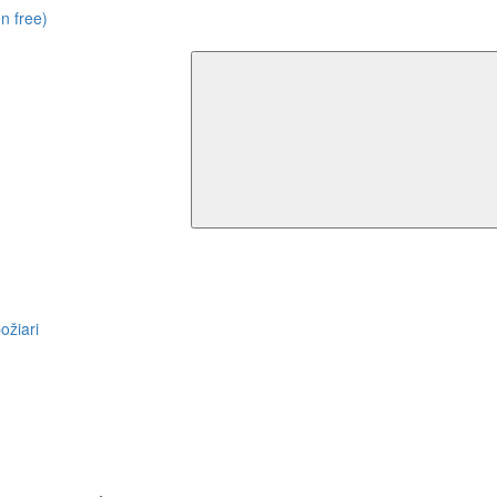
n free)
ožiari