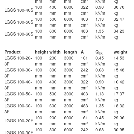
mm
mm
mm
cm²
kN/m
kg
100
400
6000
322
0.90
30.70
LGGS 100-40S
mm
mm
mm
cm²
kN/m
kg
100
500
6000
403
1.13
32.47
LGGS 100-50S
mm
mm
mm
cm²
kN/m
kg
100
600
6000
483
1.35
34.23
LGGS 100-60S
mm
mm
mm
cm²
kN/m
kg
Hot-dip galvanized, according to BS 729 (DIN EN ISO 1461)
Product
height
width
length
A
Q
weight
LK
LGGS 100-20-
100
200
3000
161
0.45
14.53
3F
mm
mm
mm
cm²
kN/m
kg
LGGS 100-30-
100
300
3000
242
0.68
15.48
3F
mm
mm
mm
cm²
kN/m
kg
LGGS 100-40-
100
400
3000
322
0.90
16.42
3F
mm
mm
mm
cm²
kN/m
kg
LGGS 100-50-
100
500
3000
403
1.13
17.37
3F
mm
mm
mm
cm²
kN/m
kg
LGGS 100-60-
100
600
3000
483
1.35
18.32
3F
mm
mm
mm
cm²
kN/m
kg
100
200
6000
161
0.45
29.06
LGGS 100-20F
mm
mm
mm
cm²
kN/m
kg
100
300
6000
242
0.68
30.95
LGGS 100-30F