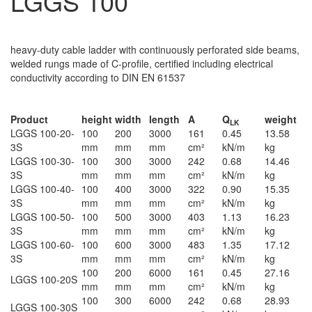
LGGS 100
cable ladder heavy, height=100 mm
heavy-duty cable ladder with continuously perforated side beams,
welded rungs made of C-profile, certified including electrical
conductivity according to DIN EN 61537
Continously hot galvanized (Sendzimir process) (DIN EN 10346)
Product
height
width
length
A
Q
weight
LK
LGGS 100-20-
100
200
3000
161
0.45
13.58
3S
mm
mm
mm
cm²
kN/m
kg
LGGS 100-30-
100
300
3000
242
0.68
14.46
3S
mm
mm
mm
cm²
kN/m
kg
LGGS 100-40-
100
400
3000
322
0.90
15.35
3S
mm
mm
mm
cm²
kN/m
kg
LGGS 100-50-
100
500
3000
403
1.13
16.23
3S
mm
mm
mm
cm²
kN/m
kg
LGGS 100-60-
100
600
3000
483
1.35
17.12
3S
mm
mm
mm
cm²
kN/m
kg
100
200
6000
161
0.45
27.16
LGGS 100-20S
mm
mm
mm
cm²
kN/m
kg
100
300
6000
242
0.68
28.93
LGGS 100-30S