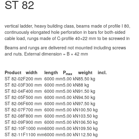
ST 82
vertical ladder heavy building class / heavy-duty
vertical ladder, heavy building class, beams made of profile I 80,
continuously elongated hole perforation in bars for both-sided
cable load, rungs made of C-profile 40×22 mm to be screwed in
Beams and rungs are delivered not mounted including screws
and nuts. External dimension = B + 42 mm
Hot-dip galvanized, according to BS 729 (DIN EN ISO 1461)
Product
width
length
P
weight
incl.
max
ST 82-02F
200 mm
6000 mm
5.00 kN
85.50 kg
ST 82-03F
300 mm
6000 mm
5.00 kN
88 kg
ST 82-04F
400 mm
6000 mm
5.00 kN
91.50 kg
ST 82-05F
500 mm
6000 mm
5.00 kN
94.50 kg
ST 82-06F
600 mm
6000 mm
5.00 kN
97.50 kg
ST 82-07F
700 mm
6000 mm
5.00 kN
100.50 kg
ST 82-08F
800 mm
6000 mm
5.00 kN
103.50 kg
ST 82-09F
900 mm
6000 mm
5.00 kN
106.50 kg
ST 82-10F
1000 mm
6000 mm
5.00 kN
109.50 kg
ST 82-11F
1100 mm
6000 mm
5.00 kN
112.50 kg